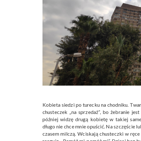
Kobieta siedzi po turecku na chodniku. Twar
chusteczek „na sprzedaż”, bo żebranie jest 
później widzę drugą kobietę w takiej sam
długo nie chce mnie opuścić. Na szczęście lub
czasem milczą. Wciskają chusteczki w ręce 
reagują. „Pomóż mi, pomóż mi”. Dzieci bez b