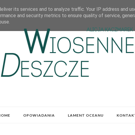
liver its services and to analyze traffic. Your IP address and u
rmance and security metrics to ensure quality of service, gene
buse.
HOME
OPOWIADANIA
LAMENT OCEANU
KONTAK