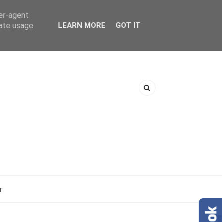
ser-agent
rate usage
LEARN MORE
GOT IT
T