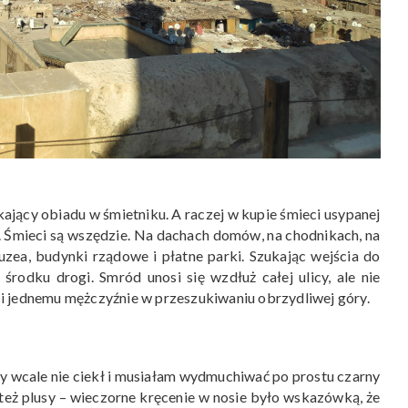
ający obiadu w śmietniku. A raczej w kupie śmieci usypanej
. Śmieci są wszędzie. Na dachach domów, na chodnikach, na
zea, budynki rządowe i płatne parki. Szukając wejścia do
środku drogi. Smród unosi się wzdłuż całej ulicy, ale nie
i jednemu mężczyźnie w przeszukiwaniu obrzydliwej góry.
óry wcale nie ciekł i musiałam wydmuchiwać po prostu czarny
 też plusy – wieczorne kręcenie w nosie było wskazówką, że