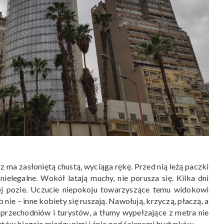
z ma zasłoniętą chustą, wyciąga rękę. Przed nią leżą paczki
nielegalne. Wokół latają muchy, nie porusza się. Kilka dni
ej pozie. Uczucie niepokoju towarzyszące temu widokowi
 nie – inne kobiety się ruszają. Nawołują, krzyczą, płaczą, a
przechodniów i turystów, a tłumy wypełzające z metra nie
utów biegają między nimi i śpią pod ścianami budynków.