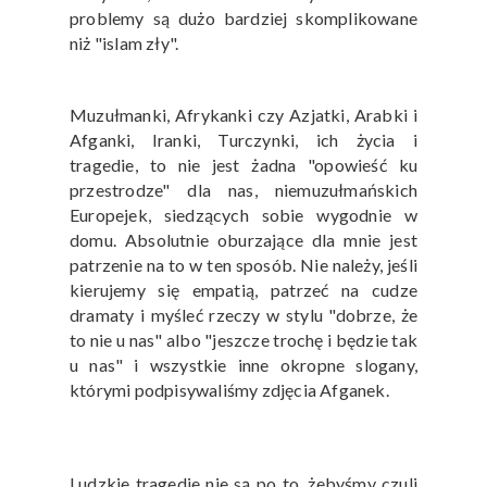
problemy są dużo bardziej skomplikowane
niż "islam zły".
Muzułmanki, Afrykanki czy Azjatki, Arabki i
Afganki, Iranki, Turczynki, ich życia i
tragedie, to nie jest żadna "opowieść ku
przestrodze" dla nas, niemuzułmańskich
Europejek, siedzących sobie wygodnie w
domu. Absolutnie oburzające dla mnie jest
patrzenie na to w ten sposób. Nie należy, jeśli
kierujemy się empatią, patrzeć na cudze
dramaty i myśleć rzeczy w stylu "dobrze, że
to nie u nas" albo "jeszcze trochę i będzie tak
u nas" i wszystkie inne okropne slogany,
którymi podpisywaliśmy zdjęcia Afganek.
Ludzkie tragedie nie są po to, żebyśmy czuli