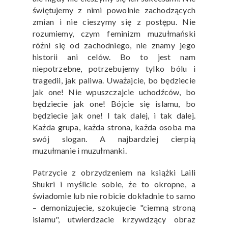
świętujemy z nimi powolnie zachodzących
zmian i nie cieszymy się z postępu. Nie
rozumiemy, czym feminizm muzułmański
różni się od zachodniego, nie znamy jego
historii ani celów. Bo to jest nam
niepotrzebne, potrzebujemy tylko bólu i
tragedii, jak paliwa. Uważajcie, bo będziecie
jak one! Nie wpuszczajcie uchodźców, bo
będziecie jak one! Bójcie się islamu, bo
będziecie jak one! I tak dalej, i tak dalej.
Każda grupa, każda strona, każda osoba ma
swój slogan. A najbardziej cierpią
muzułmanie i muzułmanki.
Patrzycie z obrzydzeniem na książki Laili
Shukri i myślicie sobie, że to okropne, a
świadomie lub nie robicie dokładnie to samo
– demonizujecie, szokujecie "ciemną stroną
islamu", utwierdzacie krzywdzący obraz