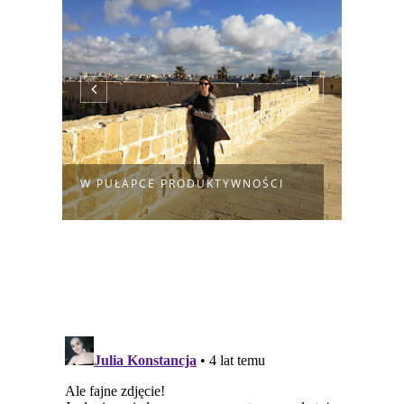
KART
W PUŁAPCE PRODUKTYWNOŚCI
NARE