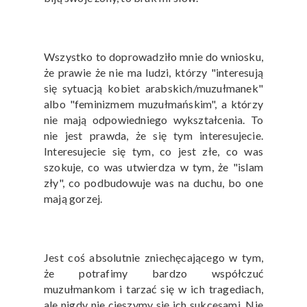
Wszystko to doprowadziło mnie do wniosku,
że prawie że nie ma ludzi, którzy "interesują
się sytuacją kobiet arabskich/muzułmanek"
albo "feminizmem muzułmańskim", a którzy
nie mają odpowiedniego wykształcenia. To
nie jest prawda, że się tym interesujecie.
Interesujecie się tym, co jest złe, co was
szokuje, co was utwierdza w tym, że "islam
zły", co podbudowuje was na duchu, bo one
mają gorzej.
Jest coś absolutnie zniechęcającego w tym,
że potrafimy bardzo współczuć
muzułmankom i tarzać się w ich tragediach,
ale nigdy nie cieszymy się ich sukcesami. Nie