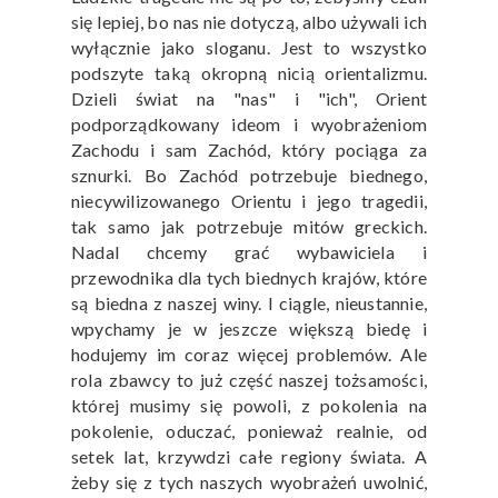
się lepiej, bo nas nie dotyczą, albo używali ich
wyłącznie jako sloganu. Jest to wszystko
podszyte taką okropną nicią orientalizmu.
Dzieli świat na "nas" i "ich", Orient
podporządkowany ideom i wyobrażeniom
Zachodu i sam Zachód, który pociąga za
sznurki. Bo Zachód potrzebuje biednego,
niecywilizowanego Orientu i jego tragedii,
tak samo jak potrzebuje mitów greckich.
Nadal chcemy grać wybawiciela i
przewodnika dla tych biednych krajów, które
są biedna z naszej winy. I ciągle, nieustannie,
wpychamy je w jeszcze większą biedę i
hodujemy im coraz więcej problemów. Ale
rola zbawcy to już część naszej tożsamości,
której musimy się powoli, z pokolenia na
pokolenie, oduczać, ponieważ realnie, od
setek lat, krzywdzi całe regiony świata. A
żeby się z tych naszych wyobrażeń uwolnić,