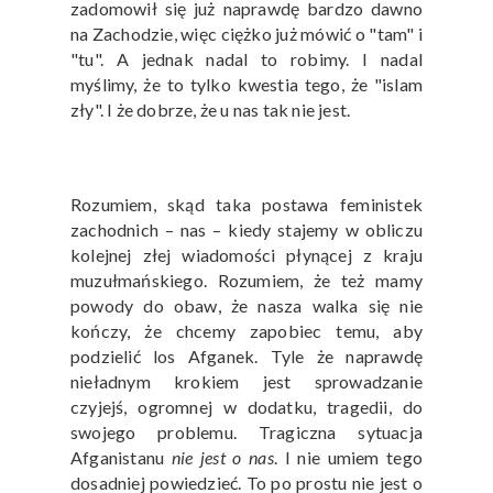
zadomowił się już naprawdę bardzo dawno
na Zachodzie, więc ciężko już mówić o "tam" i
"tu". A jednak nadal to robimy. I nadal
myślimy, że to tylko kwestia tego, że "islam
zły". I że dobrze, że u nas tak nie jest.
Rozumiem, skąd taka postawa feministek
zachodnich – nas – kiedy stajemy w obliczu
kolejnej złej wiadomości płynącej z kraju
muzułmańskiego. Rozumiem, że też mamy
powody do obaw, że nasza walka się nie
kończy, że chcemy zapobiec temu, aby
podzielić los Afganek. Tyle że naprawdę
nieładnym krokiem jest sprowadzanie
czyjejś, ogromnej w dodatku, tragedii, do
swojego problemu. Tragiczna sytuacja
Afganistanu
nie jest o nas
. I nie umiem tego
dosadniej powiedzieć. To po prostu nie jest o