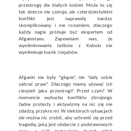
przestrogę dla białych kobiet. Może to się
tak dobrze nie szeruje, ale czterdziestoletni
konflikt jest naprawdę bardzo
skomplikowany i nie rozumiem, dlaczego
każdy nagle próbuje być ekspertem od
Afganistanu. Zapewniam was, że
wyeliminowanie talibów z Kabulu nie
wyeliminuje burek i niqabów.
Afganki nie były "głupie", nie "dały sobie
zabrać praw". Dlaczego mamy używać ich
cierpień jako przestrogi? Przed czym? W
momencie wybuchu konfliktu zbrojnego
żadne protesty i aktywizmy na nic się nie
zdadzą, przykro mi. W niektórych sytuacjach
nie można nic zrobić, aby uchronić się przed
tragedią, jaką jest obdarcie z podstawowych
praw, a jeśli zestawienie dwóch zdjęć