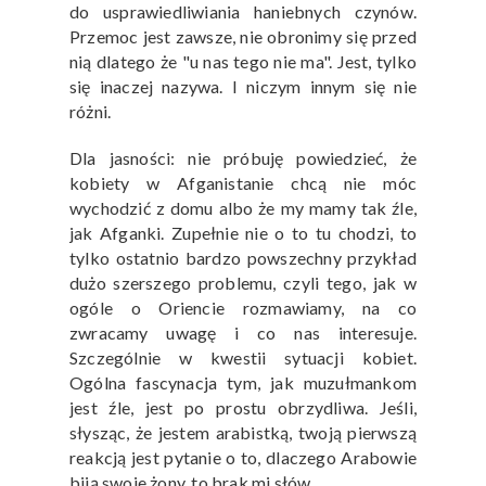
do usprawiedliwiania haniebnych czynów.
Przemoc jest zawsze, nie obronimy się przed
nią dlatego że "u nas tego nie ma". Jest, tylko
się inaczej nazywa. I niczym innym się nie
różni.
Dla jasności: nie próbuję powiedzieć, że
kobiety w Afganistanie chcą nie móc
wychodzić z domu albo że my mamy tak źle,
jak Afganki. Zupełnie nie o to tu chodzi, to
tylko ostatnio bardzo powszechny przykład
dużo szerszego problemu, czyli tego, jak w
ogóle o Oriencie rozmawiamy, na co
zwracamy uwagę i co nas interesuje.
Szczególnie w kwestii sytuacji kobiet.
Ogólna fascynacja tym, jak muzułmankom
jest źle, jest po prostu obrzydliwa. Jeśli,
słysząc, że jestem arabistką, twoją pierwszą
reakcją jest pytanie o to, dlaczego Arabowie
biją swoje żony, to brak mi słów.