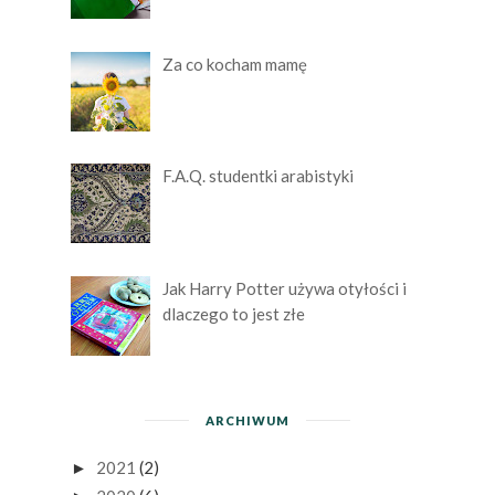
Za co kocham mamę
F.A.Q. studentki arabistyki
Jak Harry Potter używa otyłości i
dlaczego to jest złe
ARCHIWUM
2021
(2)
►